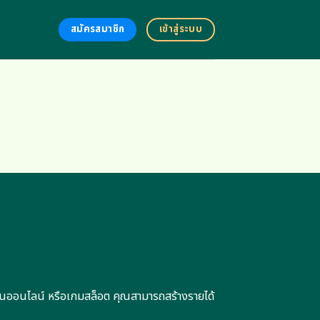
สมัครสมาชิก
เข้าสู่ระบบ
สิโนออนไลน์ หรือเกมสล็อต คุณสามารถสร้างรายได้