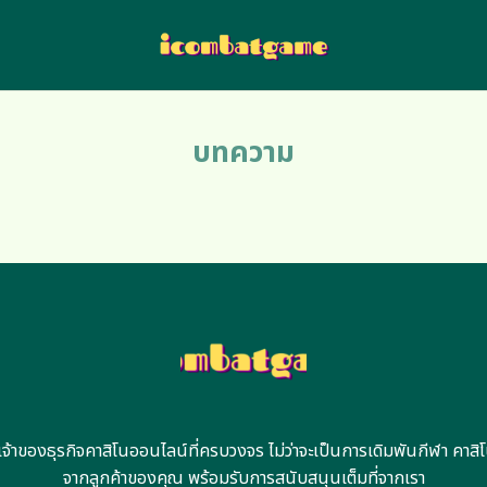
บทความ
เจ้าของธุรกิจคาสิโนออนไลน์ที่ครบวงจร ไม่ว่าจะเป็นการเดิมพันกีฬา คา
จากลูกค้าของคุณ พร้อมรับการสนับสนุนเต็มที่จากเรา