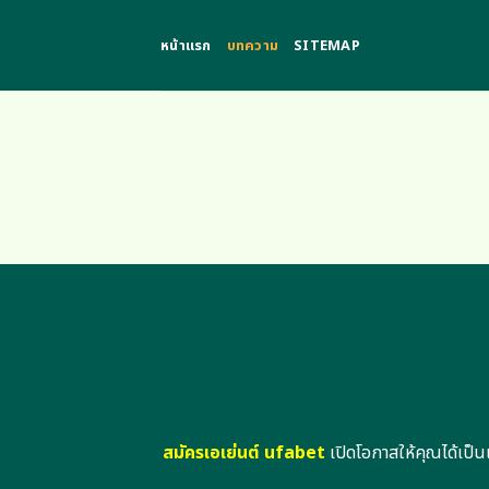
Skip
to
หน้าแรก
บทความ
SITEMAP
content
สมัครเอเย่นต์ ufabet
เปิดโอกาสให้คุณได้เป็น